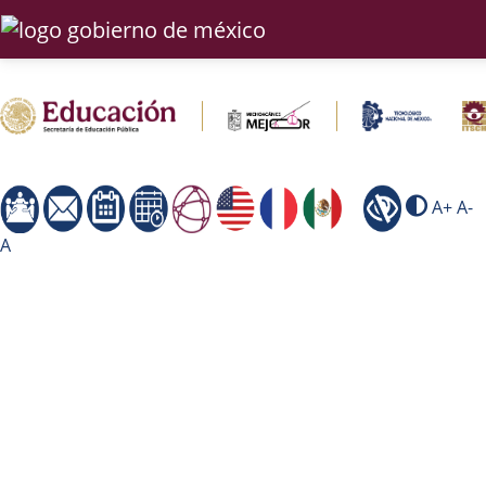
A+
A-
A