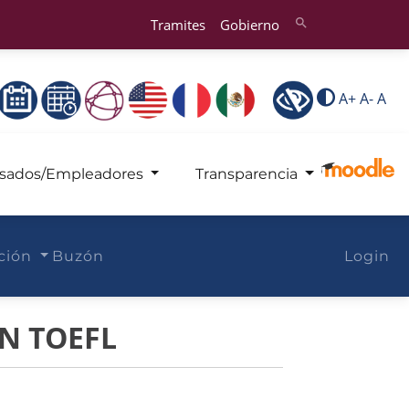
Tramites
Gobierno
search
A+
A-
A
sados/Empleadores
Transparencia
ación
Buzón
Login
N TOEFL