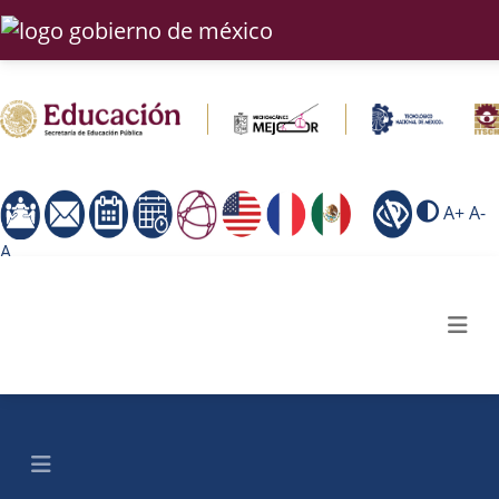
A+
A-
A