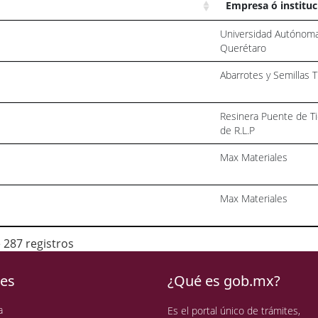
Empresa ó instituc
Universidad Autónom
Querétaro
Abarrotes y Semillas 
Resinera Puente de Ti
de R.L.P
Max Materiales
Max Materiales
e 287 registros
ces
¿Qué es gob.mx?
a
Es el portal único de trámites,