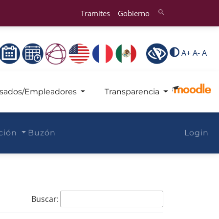
Tramites
Gobierno
search
A+
A-
A
sados/Empleadores
Transparencia
ación
Buzón
Login
Buscar: