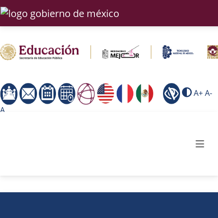
A+
A-
A