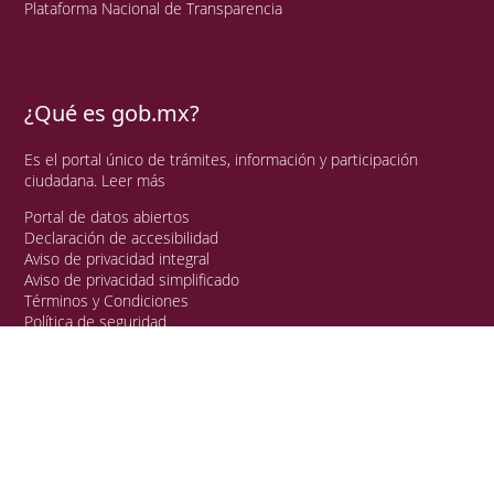
Plataforma Nacional de Transparencia
¿Qué es gob.mx?
Es el portal único de trámites, información y participación
ciudadana.
Leer más
Portal de datos abiertos
Declaración de accesibilidad
Aviso de privacidad integral
Aviso de privacidad simplificado
Términos y Condiciones
Política de seguridad
Mapa de sitio
Denuncia contra servidores públicos