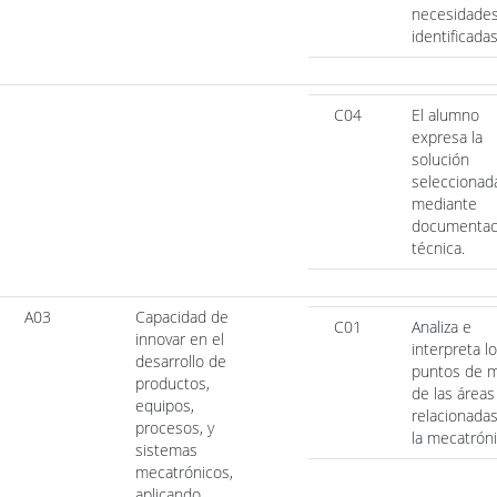
necesidade
identificadas
C04
El alumno
expresa la
solución
seleccionad
mediante
documentac
técnica.
A03
Capacidad de
C01
Analiza e
innovar en el
interpreta l
desarrollo de
puntos de m
productos,
de las áreas
equipos,
relacionada
procesos, y
la mecatróni
sistemas
mecatrónicos,
aplicando