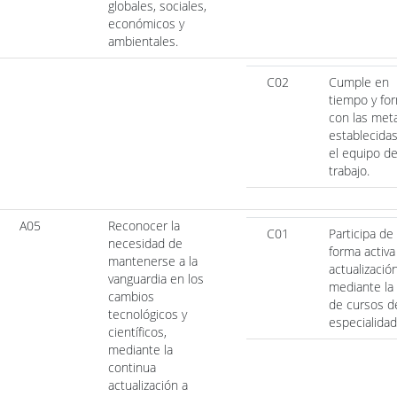
globales, sociales,
económicos y
ambientales.
C02
Cumple en
tiempo y fo
con las met
establecida
el equipo d
trabajo.
A05
Reconocer la
C01
Participa de
necesidad de
forma activa
mantenerse a la
actualizació
vanguardia en los
mediante la
cambios
de cursos d
tecnológicos y
especialidad
científicos,
mediante la
continua
actualización a