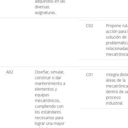
adquiridos en las
diversas
asignaturas.
C02
Propone rut
acción para 
solución de
problemátic
relacionadas
mecatrónica
A02
Diseñar, simular,
C01
Integra dist
construir o dar
áreas de la
mantenimiento a
mecatrónica
elementos y
dentro de u
equipos
proceso
mecatrónicos,
industrial.
cumpliendo con
los estándares
necesarios para
lograr una mayor