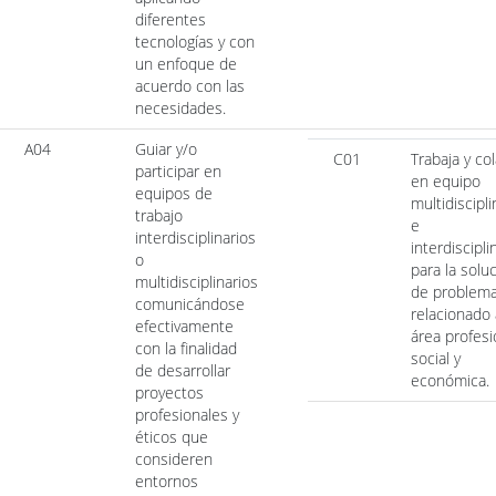
diferentes
tecnologías y con
un enfoque de
acuerdo con las
necesidades.
A04
Guiar y/o
C01
Trabaja y co
participar en
en equipo
equipos de
multidiscipli
trabajo
e
interdisciplinarios
interdiscipli
o
para la solu
multidisciplinarios
de problem
comunicándose
relacionado 
efectivamente
área profesi
con la finalidad
social y
de desarrollar
económica.
proyectos
profesionales y
éticos que
consideren
entornos