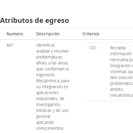
Atributos de egreso
Numero
Descripción
Criterios
A01
Identificar,
C01
Recopila
analizar y resolver
información
problemáticas
necesaria pa
afines a las áreas
integración 
que conforman la
sistemas qu
Ingeniería
den solució
Mecatrónica, para
problemátic
su integración en
ámbito
aplicaciones
mecatrónico
industriales, de
investigación,
médicas y de uso
general,
aplicando
conocimientos