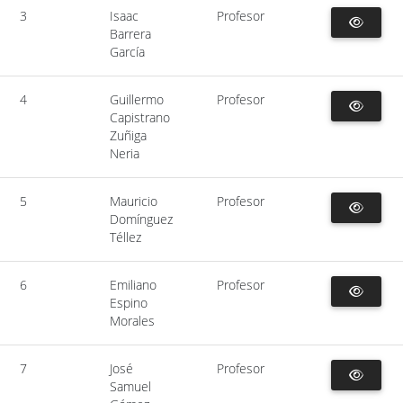
3
Isaac
Profesor
Barrera
García
4
Guillermo
Profesor
Capistrano
Zuñiga
Neria
5
Mauricio
Profesor
Domínguez
Téllez
6
Emiliano
Profesor
Espino
Morales
7
José
Profesor
Samuel