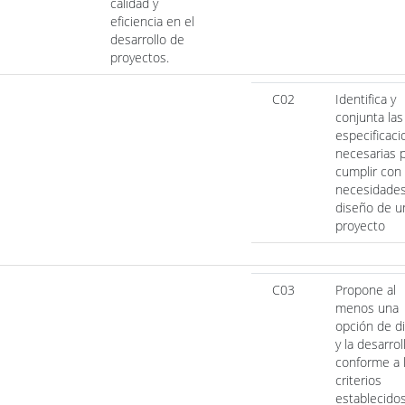
calidad y
eficiencia en el
desarrollo de
proyectos.
C02
Identifica y
conjunta las
especificac
necesarias 
cumplir con 
necesidade
diseño de u
proyecto
C03
Propone al
menos una
opción de d
y la desarroll
conforme a 
criterios
establecidos